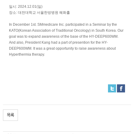
일시: 2024.12.01(일)
장소: 대전대학교 서울한방병원 혜화홀
In December 1st. SMmedicare Inc. participated in a Seminar by the
KATO(Korean Association of Traditional Oncology)
in South Korea. Our
goal was to expand awareness of the base of the HY-DEEP600WM.
And also, President Kang had a part of presention for the HY-
DEEP600WM. It was a great opportunity to raise awareness about
Hyperthermia therapy.
목록