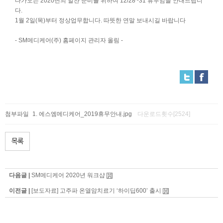
다가오는 2020년의 알찬 준비를 위하여 12/28~31 휴무임을 안내드립니
다.
1월 2일(목)부터 정상업무합니다. 따뜻한 연말 보내시길 바랍니다
- SM메디케어(주) 홈페이지 관리자 올림 -
첨부파일
에스엠메디케어_2019휴무안내.jpg
다운로드횟수[2524]
목록
다음글 |
SM메디케어 2020년 워크샵
이전글 |
[보도자료] 고주파 온열암치료기 ‘하이딥600’ 출시